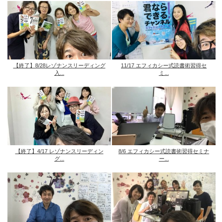
【終了】8/28レゾナンスリーディング
11/17 エフィカシー式読書術習得セ
入...
ミ...
【終了】4/17 レゾナンスリーディン
8/6 エフィカシー式読書術習得セミナ
グ...
ー...