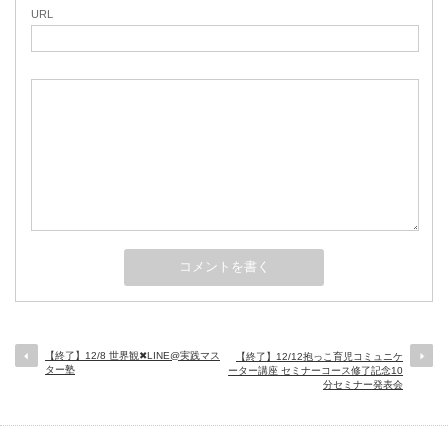
URL
【終了】12/8 世界観✖︎LINE@実践マス
【終了】12/12抱っこ育児コミュニケ
ター塾
ーター講座 セミナーコース修了記念10
分セミナー発表会