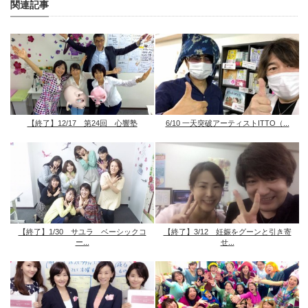
関連記事
【終了】12/17 第24回 心響塾
6/10 一天突破アーティストITTO（...
【終了】1/30 サユラ ベーシックコ
【終了】3/12 妊娠をグーンと引き寄
ー...
せ...