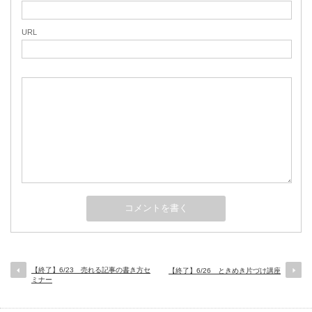
URL
【終了】6/23 売れる記事の書き方セ
【終了】6/26 ときめき片づけ講座
ミナー