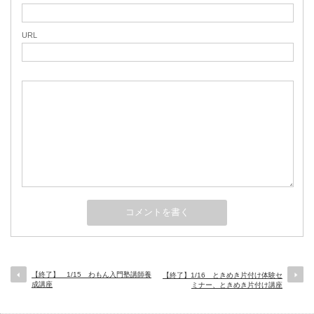
URL
【終了】 1/15 わもん入門塾講師養
【終了】1/16 ときめき片付け体験セ
成講座
ミナー、ときめき片付け講座