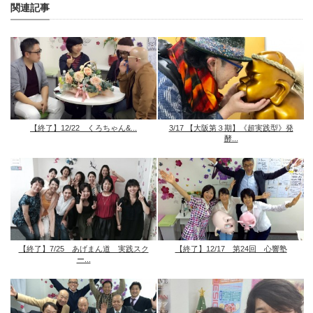
関連記事
【終了】12/22 くろちゃん&...
3/17 【大阪第３期】《超実践型》発
酵...
【終了】7/25 あげまん道 実践スク
【終了】12/17 第24回 心響塾
ー...