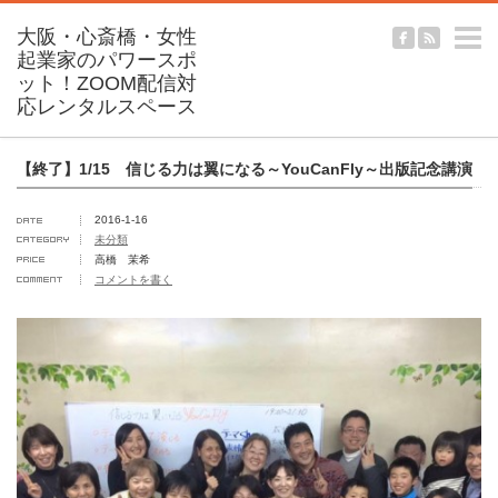
m
【終了】1/15 信じる力は翼になる～YouCanFly～出版記念講演
2016-1-16
未分類
高橋 茉希
コメントを書く