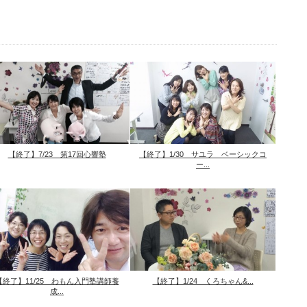
【終了】7/23 第17回心響塾
【終了】1/30 サユラ ベーシックコ
ー...
【終了】11/25 わもん入門塾講師養
【終了】1/24 くろちゃん&...
成...