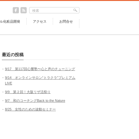
ル化粧品開発
アクセス
お問合せ
最近の投稿
9/17 第117回心響塾〜心と声のチューニング
9/14 オンラインサロン“トラクラ”プレミアム
LIVE
9/9 第２回！大阪リザ活祭り
9/7 和のコーチングBack to the Nature
8/25 女性のための波動セミナー