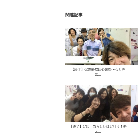
関連記事
【終了】6/20第42回心響塾〜心と声
の...
【終了】1/15 恐ろしいほど叶う！夢
ノ...