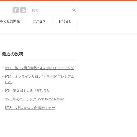
ル化粧品開発
アクセス
お問合せ
最近の投稿
9/17 第117回心響塾〜心と声のチューニング
9/14 オンラインサロン“トラクラ”プレミアム
LIVE
9/9 第２回！大阪リザ活祭り
9/7 和のコーチングBack to the Nature
8/25 女性のための波動セミナー