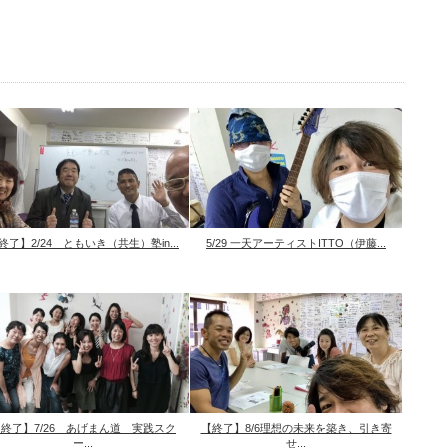
終了】2/24 ともいき（共生）塾in...
5/29 一天アーティストITTO（伊藤...
終了】7/26 あげまん道 実践スク
【終了】8/6理想の未来を築き、引き寄
ー...
せ...