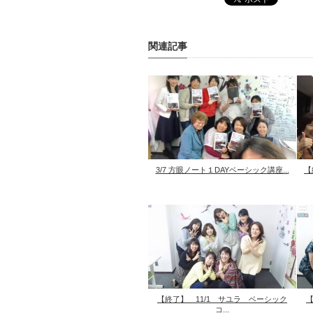
関連記事
3/7 方眼ノート１DAYベーシック講座...
【
【終了】 11/1 サユラ ベーシック
【
コ...