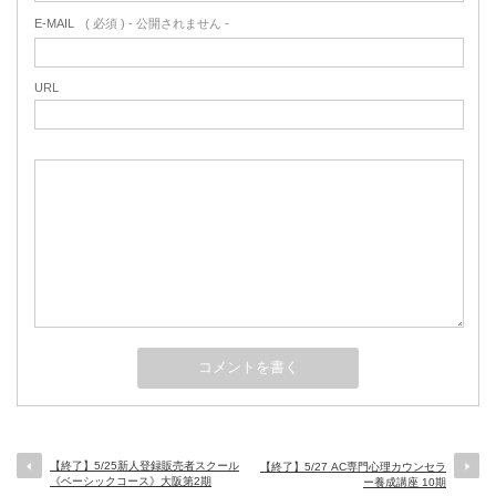
E-MAIL
( 必須 ) - 公開されません -
URL
【終了】5/25新人登録販売者スクール
【終了】5/27 AC専門心理カウンセラ
《ベーシックコース》大阪第2期
ー養成講座 10期