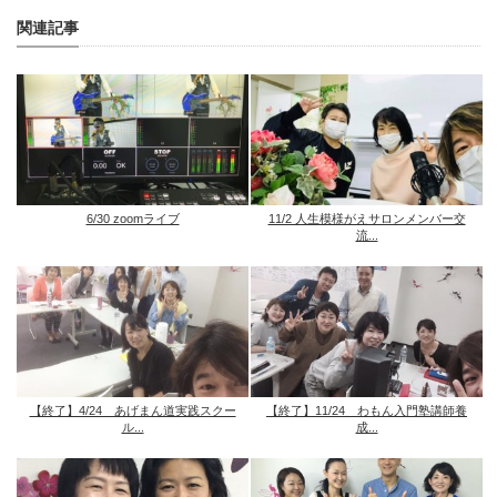
関連記事
6/30 zoomライブ
11/2 人生模様がえサロンメンバー交
流...
【終了】4/24 あげまん道実践スクー
【終了】11/24 わもん入門塾講師養
ル...
成...