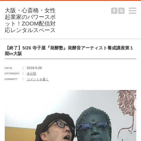
m
【終了】5/26 寺子屋『発酵塾』発酵音アーティスト養成講座第１
期in大阪
2018-5-28
未分類
コメントを書く