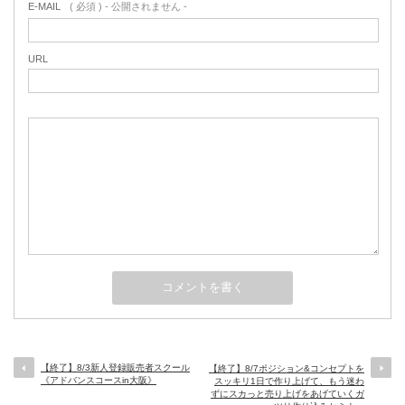
E-MAIL
( 必須 ) - 公開されません -
URL
【終了】8/3新人登録販売者スクール
【終了】8/7ポジション&コンセプトを
《アドバンスコースin大阪》
スッキリ1日で作り上げて、もう迷わ
ずにスカっと売り上げをあげていくガ