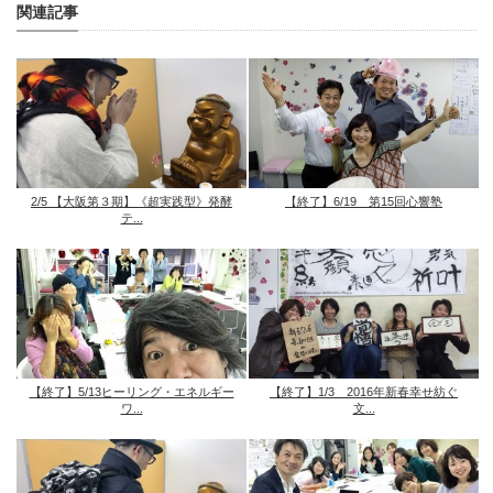
関連記事
2/5 【大阪第３期】《超実践型》発酵
【終了】6/19 第15回心響塾
テ...
【終了】5/13ヒーリング・エネルギー
【終了】1/3 2016年新春幸せ紡ぐ
ワ...
文...