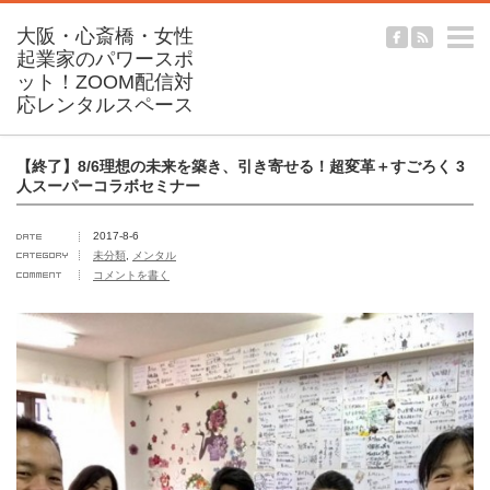
m
【終了】8/6理想の未来を築き、引き寄せる！超変革＋すごろく 3
人スーパーコラボセミナー
2017-8-6
未分類
,
メンタル
コメントを書く