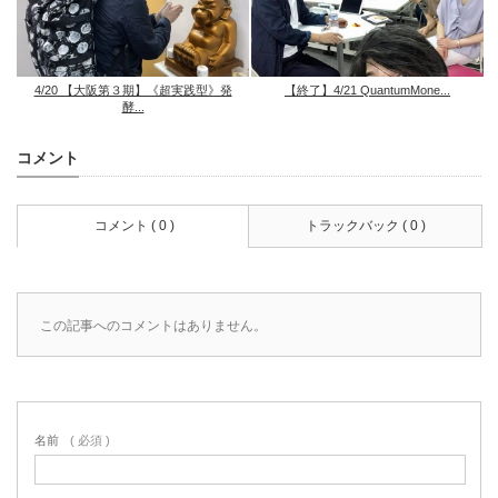
4/20 【大阪第３期】《超実践型》発
【終了】4/21 QuantumMone...
酵...
コメント
コメント ( 0 )
トラックバック ( 0 )
この記事へのコメントはありません。
名前
( 必須 )