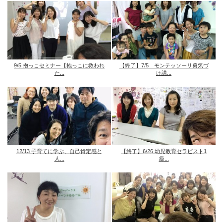
9/5 抱っこセミナー【抱っこに救われ
【終了】7/5 モンテッソーリ勇気づ
た...
け講...
12/13 子育てに学ぶ、自己肯定感と
【終了】6/26 幼児教育セラピスト1
人...
級...