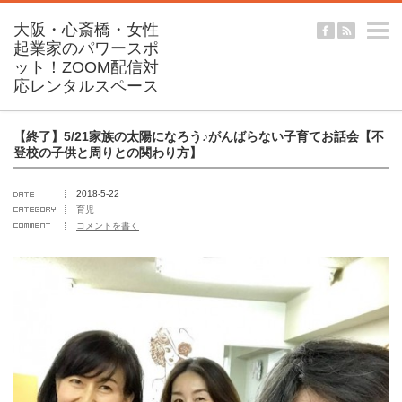
m
【終了】5/21家族の太陽になろう♪がんばらない子育てお話会【不
登校の子供と周りとの関わり方】
2018-5-22
育児
コメントを書く