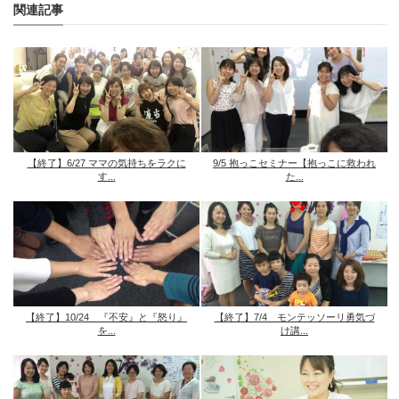
関連記事
【終了】6/27 ママの気持ちをラクに
9/5 抱っこセミナー【抱っこに救われ
す...
た...
【終了】10/24 『不安』と『怒り』
【終了】7/4 モンテッソーリ勇気づ
を...
け講...