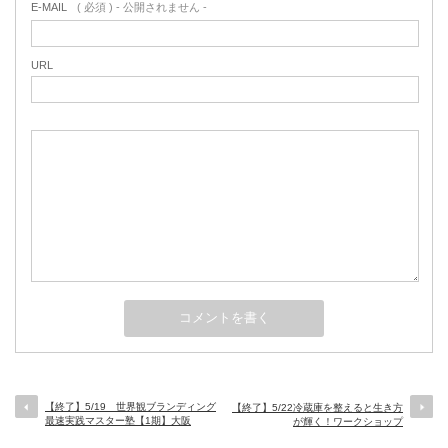
E-MAIL
( 必須 ) - 公開されません -
URL
【終了】5/19 世界観ブランディング
【終了】5/22冷蔵庫を整えると生き方
最速実践マスター塾【1期】大阪
が輝く！ワークショップ