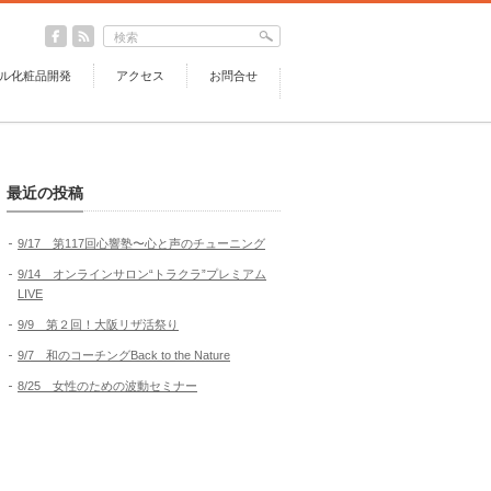
ル化粧品開発
アクセス
お問合せ
最近の投稿
9/17 第117回心響塾〜心と声のチューニング
9/14 オンラインサロン“トラクラ”プレミアム
LIVE
9/9 第２回！大阪リザ活祭り
9/7 和のコーチングBack to the Nature
8/25 女性のための波動セミナー