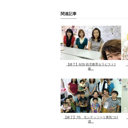
関連記事
【終了】6/26 幼児教育セラピスト1
級...
【終了】7/5 モンテッソーリ勇気づけ
講...