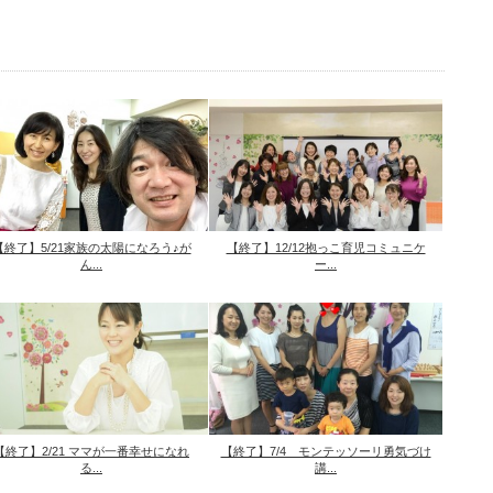
【終了】5/21家族の太陽になろう♪が
【終了】12/12抱っこ育児コミュニケ
ん...
ー...
【終了】2/21 ママが一番幸せになれ
【終了】7/4 モンテッソーリ勇気づけ
る...
講...