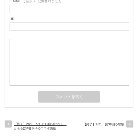
E-MAIL
( 必須 ) - 公開されません -
URL
【終了】2/20 なりたい自分になる！
【終了】2/21 第38回心響塾
ともらぼ&書きゆめコラボ講座