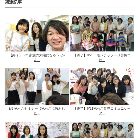
関連記事
【終了】5/21家族の太陽になろう♪が
【終了】8/23 モンテッソーリ勇気づ
ん...
け...
9/5 抱っこセミナー【抱っこに救われ
【終了】6/21抱っこ育児コミュニケー
た...
タ...