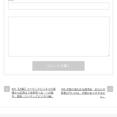
8/3 【大阪】コーチングビジネスの基
8/9 才能が溢れ出る講演会「あなたの
礎から応用まで全部学べる「一日集
部屋が汚いのは、才能がありすぎるか
中」講座（コーチングビジネス編）
ら」