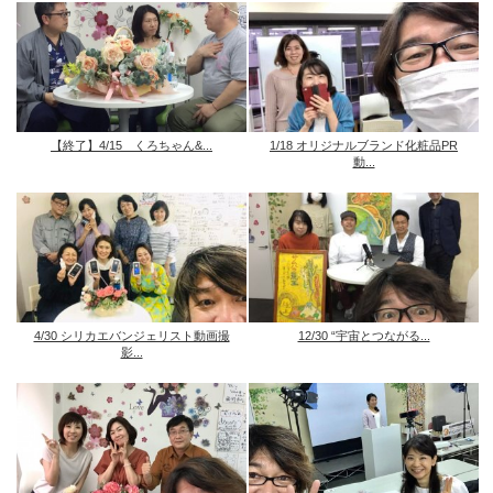
【終了】4/15 くろちゃん&...
1/18 オリジナルブランド化粧品PR
動...
4/30 シリカエバンジェリスト動画撮
12/30 “宇宙とつながる...
影...