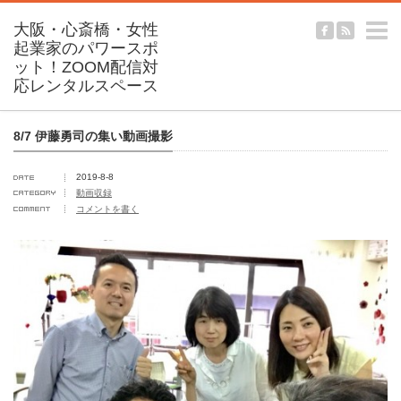
m
8/7 伊藤勇司の集い動画撮影
2019-8-8
動画収録
コメントを書く