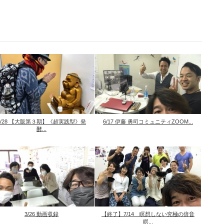
1/28 【大阪第３期】《超実践型》発
6/17 伊藤 勇司コミュニティZOOM...
酵...
3/26 動画収録
【終了】7/14 瞑想しない究極の倍音
瞑...