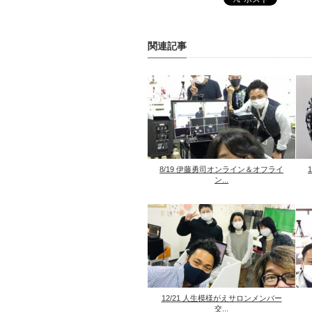
関連記事
8/19 伊藤勇司オンライン＆オフライ
ン...
12/21 人生模様がえサロンメンバー
交...