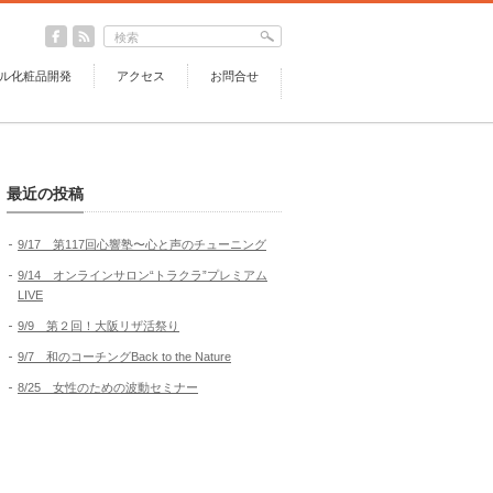
ル化粧品開発
アクセス
お問合せ
最近の投稿
9/17 第117回心響塾〜心と声のチューニング
9/14 オンラインサロン“トラクラ”プレミアム
LIVE
9/9 第２回！大阪リザ活祭り
9/7 和のコーチングBack to the Nature
8/25 女性のための波動セミナー