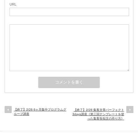
URL
【終了】2/26 6ヶ月集中プログラムグ
【終了】2/28 集客文章パーフェクト
ループ講座
3days講座《第三回テンプレートを使
った集客告知文の作り方》