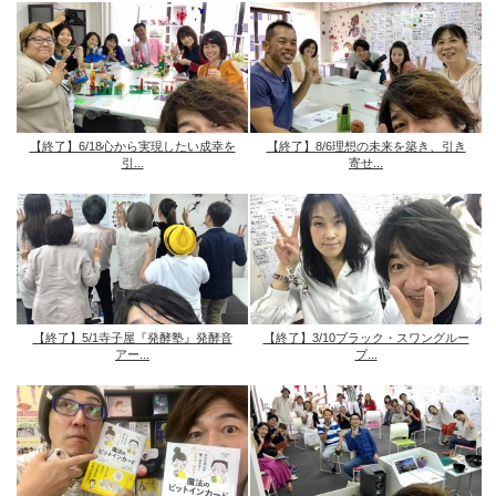
【終了】6/18心から実現したい成幸を
【終了】8/6理想の未来を築き、引き
引...
寄せ...
【終了】5/1寺子屋『発酵塾』発酵音
【終了】3/10ブラック・スワングルー
アー...
プ...