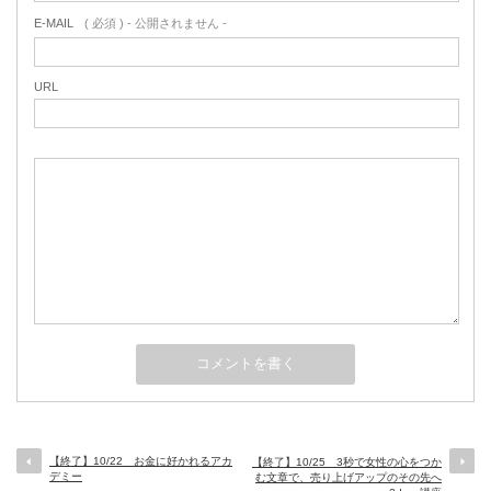
E-MAIL
( 必須 ) - 公開されません -
URL
【終了】10/22 お金に好かれるアカ
【終了】10/25 3秒で女性の心をつか
デミー
む文章で、売り上げアップのその先へ