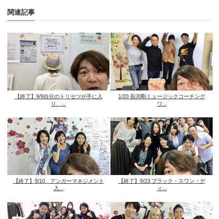
関連記事
【終了】9/9自分のトリセツが手に入
1/20 長渕剛ミュージックコーチング
り、...
ワ...
【終了】9/10 アンガーマネジメント
【終了】9/23 ブラック・スワン・デ
入...
ィ...