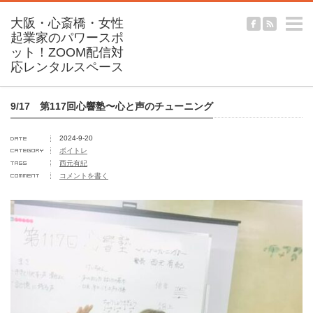
m
9/17 第117回心響塾〜心と声のチューニング
2024-9-20
ボイトレ
西元有紀
コメントを書く