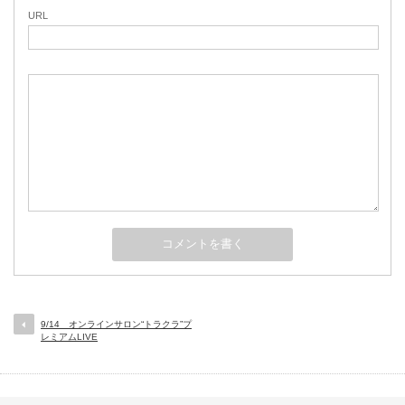
URL
9/14 オンラインサロン“トラクラ”プ
レミアムLIVE