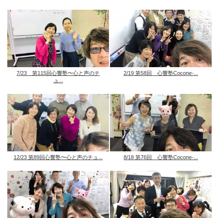
7/23 第115回心響塾〜心と声のチ
2/19 第58回 心響塾Cocone-...
ュ...
12/23 第89回心響塾〜心と声のチュ...
8/18 第76回 心響塾Cocone-...