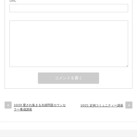
URL
10/20 愛され集まる夫婦問題カウンセ
10/21 定例コミュニティー講座
ラー養成講座