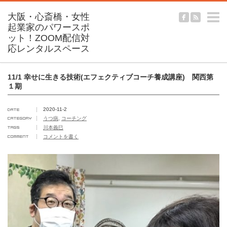
m
11/1 幸せに生きる技術(エフェクティブコーチ養成講座) 関西第
１期
2020-11-2
うつ病
,
コーチング
川本義巳
コメントを書く