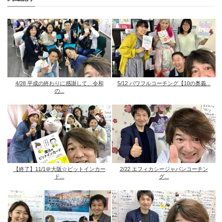
4/28 平成の終わりに感謝して、令和
5/12 パワフルコーチング【10の奥義...
の...
【終了】11/1＠大阪☆ピットインカー
2/22 エフィカシージャパンコーチン
ド...
グ...