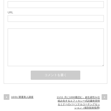
URL
10/31 開運美人講座
11/11 月に1000冊読む」超生産性を仕
組み化するエフィカシー式読書術習得
セミナーのパーソナルコーチングセッ
ション（個別技術指導)