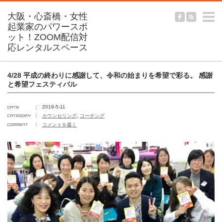
m
4/28 平成の終わりに感謝して、令和の始まりを希望で彩る。 感謝
と希望フェスティバル
2019-5-11
カウンセリング
,
コーチング
コメントを書く