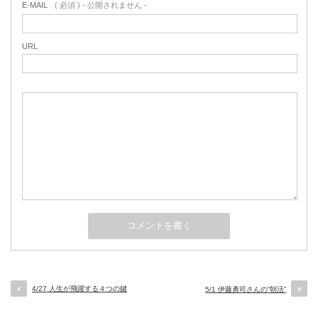
E-MAIL
( 必須 ) - 公開されません -
URL
4/27 人生が飛躍する４つの鍵
5/1 伊藤勇司さんの“朝活”