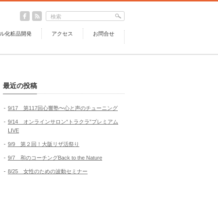
ル化粧品開発
アクセス
お問合せ
最近の投稿
9/17 第117回心響塾〜心と声のチューニング
9/14 オンラインサロン“トラクラ”プレミアム
LIVE
9/9 第２回！大阪リザ活祭り
9/7 和のコーチングBack to the Nature
8/25 女性のための波動セミナー