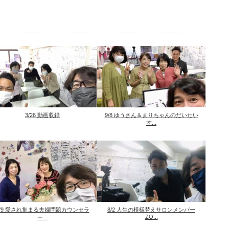
3/26 動画収録
9/8 ゆうさん＆まりちゃんのだいたい
す...
1/9 愛され集まる夫婦問題カウンセラ
8/2 人生の模様替えサロンメンバー
ZO...
ー...