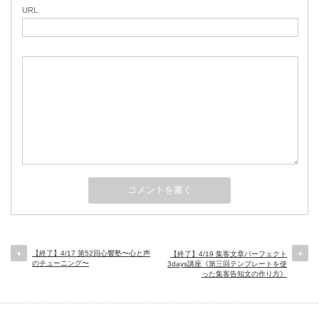
URL
【終了】4/17 第52回心響塾〜心と声
【終了】4/19 集客文章パーフェクト
のチューニング〜
3days講座《第三回テンプレートを使
った集客告知文の作り方》