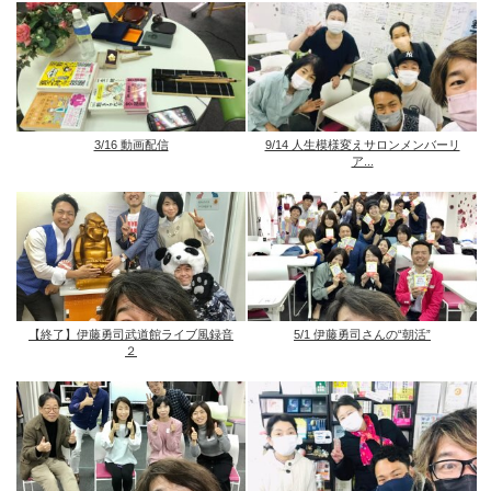
3/16 動画配信
9/14 人生模様変えサロンメンバーリ
ア...
【終了】伊藤勇司武道館ライブ風録音
5/1 伊藤勇司さんの“朝活”
２