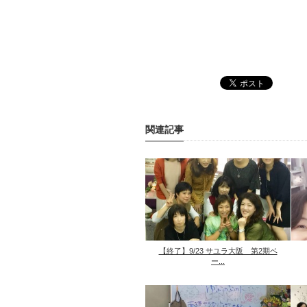
関連記事
【終了】9/23 サユラ大阪 第2期ベ
ー...