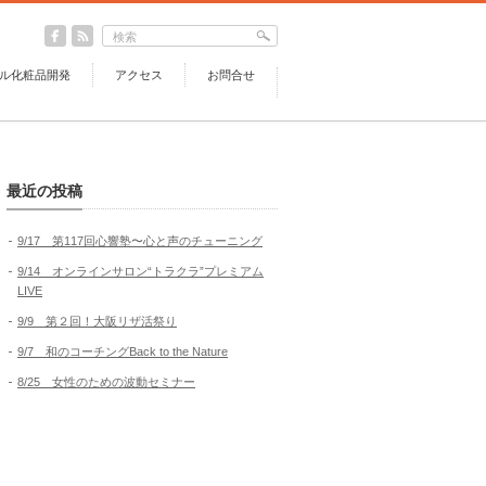
ル化粧品開発
アクセス
お問合せ
最近の投稿
9/17 第117回心響塾〜心と声のチューニング
9/14 オンラインサロン“トラクラ”プレミアム
LIVE
9/9 第２回！大阪リザ活祭り
9/7 和のコーチングBack to the Nature
8/25 女性のための波動セミナー