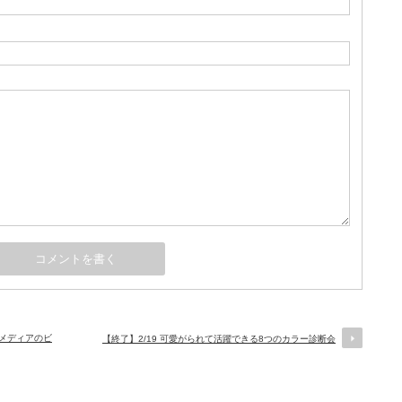
ルメディアのビ
【終了】2/19 可愛がられて活躍できる8つのカラー診断会