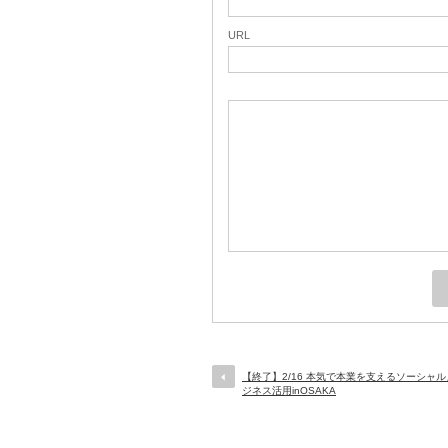
URL
【終了】2/16 本気で本業を支えるソーシャ
ジネス活用inOSAKA