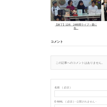
【終了】12/6 24時間ライブ～愛に
包...
コメント
この記事へのコメントはありません。
名前
( 必須 )
E-MAIL
( 必須 ) - 公開されません -