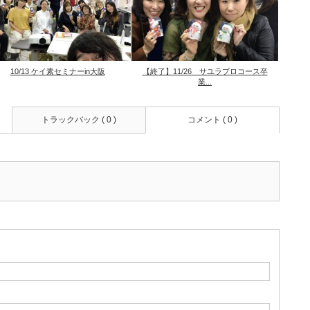
10/13 ケイ素セミナーin大阪
【終了】11/26 サユラプロコース卒
業...
トラックバック ( 0 )
コメント ( 0 )