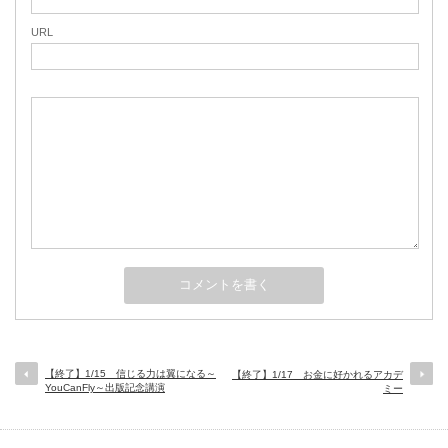
URL
【終了】1/15 信じる力は翼になる～
【終了】1/17 お金に好かれるアカデ
YouCanFly～出版記念講演
ミー