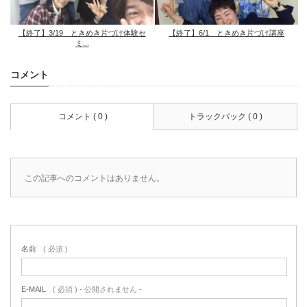
【終了】3/19 ときめき片づけ体験セ
【終了】6/1 ときめき片づけ講座
ミ...
コメント
コメント ( 0 )
トラックバック ( 0 )
この記事へのコメントはありません。
名前
( 必須 )
E-MAIL
( 必須 ) - 公開されません -