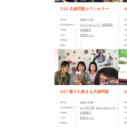
7/13 夫婦問題カウンセラー
2022-7-25
養成講座 第２期
カウンセリング
,
夫婦問題
河村陽子
外部サイト
-
-
3/27 愛され集まる夫婦問題
2021-3-30
カウンセラー養成講座
ビジネス系
,
カウンセリング
,
不倫問
河村陽子
外部サイト
-