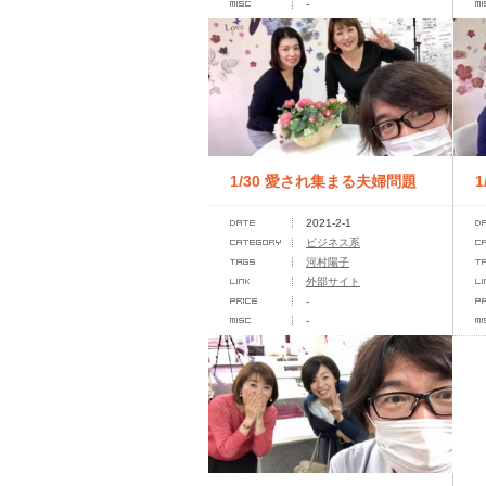
-
1/30 愛され集まる夫婦問題
2021-2-1
カウンセラー養成講座
ビジネス系
河村陽子
外部サイト
-
-