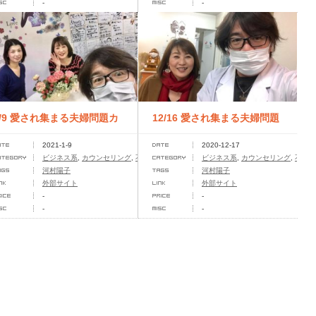
-
-
1/9 愛され集まる夫婦問題カ
12/16 愛され集まる夫婦問題
2021-1-9
2020-12-17
ウンセラー養成講座
カウンセラー養成講座
ビジネス系
,
カウンセリング
,
不倫問題
ビジネス系
,
カウンセリング
,
不倫問
河村陽子
河村陽子
外部サイト
外部サイト
-
-
-
-