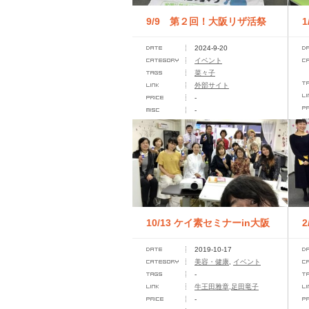
9/9 第２回！大阪リザ活祭
2024-9-20
り
イベント
菜々子
外部サイト
-
-
10/13 ケイ素セミナーin大阪
2019-10-17
美容・健康
,
イベント
-
牛王田雅章,足田竜子
-