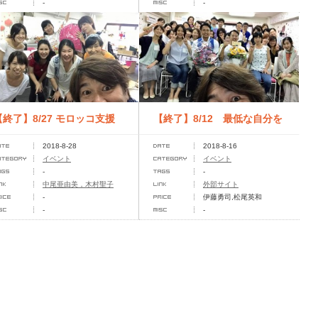
-
-
【終了】8/27 モロッコ支援
【終了】8/12 最低な自分を
2018-8-28
2018-8-16
のモロッコ雑貨と食料品販売
味方につけると最高の未来が
イベント
イベント
-
-
会
やっ...
り
中尾亜由美，木村聖子
外部サイト
-
伊藤勇司,松尾英和
-
-