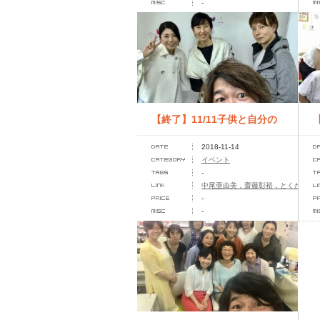
-
【終了】11/11子供と自分の
2018-11-14
心を知ろう♪親子の心と身体
イベント
-
を整...
中尾亜由美，齋藤彰裕，とくがわゆ
-
-