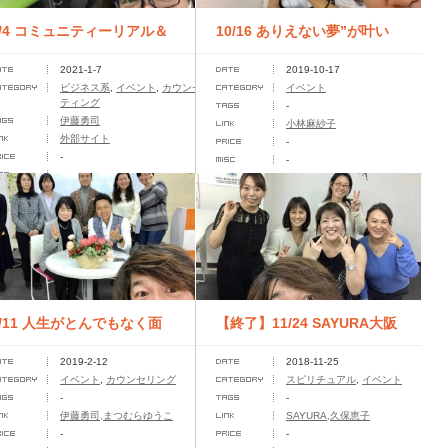
1/4 コミュニティーリアル＆
10/16 ありえない夢”が叶い
2021-1-7
2019-10-17
ZOOM講座etc
続ける『COSMIC☆フォー...
ビジネス系
,
イベント
,
カウンセリング
,
コンサル
イベント
ティング
-
伊藤勇司
小林麻紗子
外部サイト
-
-
-
-
2/11 人生がとんでもなく面
【終了】11/24 SAYURA大阪
2019-2-12
2018-11-25
白くなる対談会
マスターコース卒業イベン...
イベント
,
カウンセリング
スピリチュアル
,
イベント
-
-
伊藤勇司,まつむらゆうこ
SAYURA,久保恵子
-
-