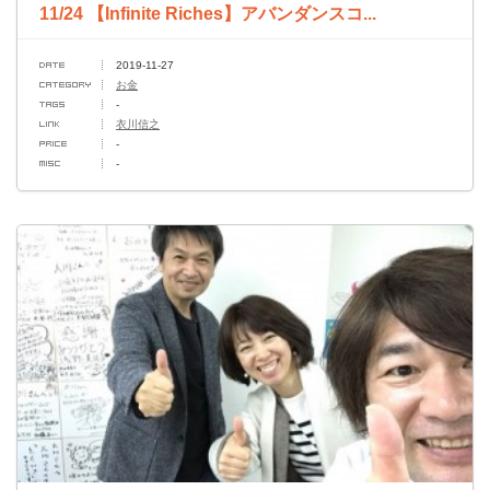
11/24 【Infinite Riches】アバンダンスコ...
2019-11-27
お金
-
衣川信之
-
-