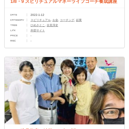
1/8・9 スピリチュアルマネーライフコーチ養成講座
2022-1-12
スピリチュアル
,
お金
,
コーチング
,
起業
ひめさとこ
,
吉見淳史
外部サイト
-
-