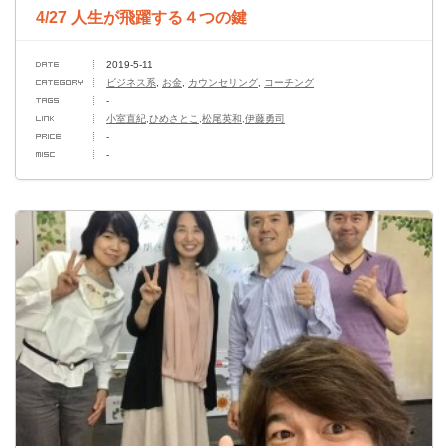
4/27 人生が飛躍する４つの鍵
2019-5-11
ビジネス系
,
お金
,
カウンセリング
,
コーチング
-
小室直紀,ひめさとこ,松尾英和,伊藤勇司
-
-