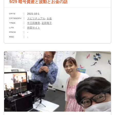
9/29 暗号資産と波動とお金の話
2021-10-1
スピリチュアル
,
お金
牛王田雅章
,
足田竜子
外部サイト
-
-