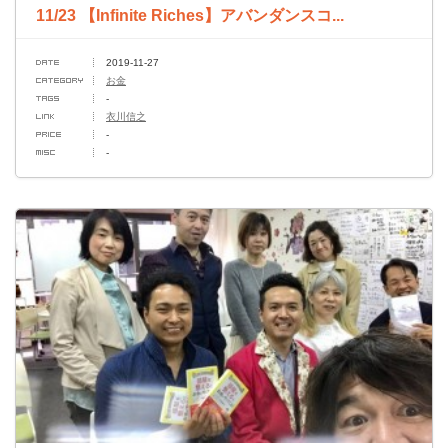
11/23 【Infinite Riches】アバンダンスコ...
2019-11-27
お金
-
衣川信之
-
-