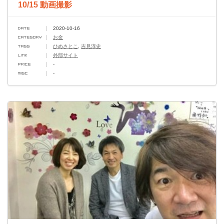
10/15 動画撮影
2020-10-16
お金
ひめさとこ
,
吉見淳史
外部サイト
-
-